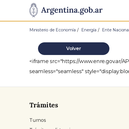
Pasar al contenido principal
Presidencia
de
Ministerio de Economía
Energía
Ente Nacional
la
Nación
Volver
<iframe src="https://www.enre.gov.ar/
seamless="seamless" style="display:blo
Trámites
Turnos