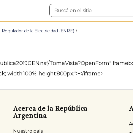
Buscar
en
el
sitio
 Regulador de la Electricidad (ENRE)
APublica2019GEN.nsf/TomaVista?OpenForm" framebor
ck; width:100%; height:800px;"></iframe>
Acerca de la República
A
Argentina
A
Nuestro país