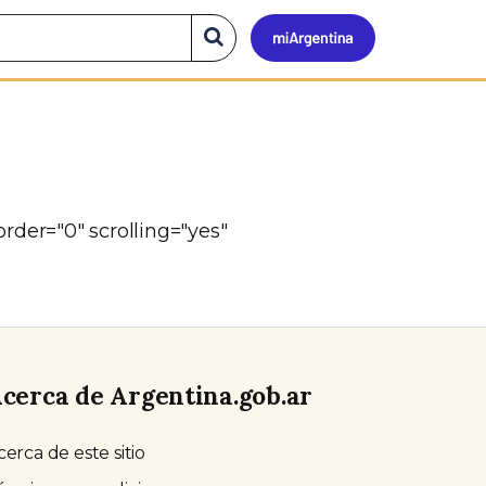
Mi
Buscar
en
el
Argen
sitio
der="0" scrolling="yes"
cerca de Argentina.gob.ar
cerca de este sitio