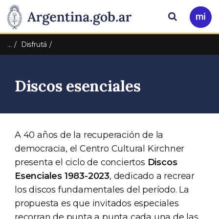
Pasar al contenido principal
Presidencia
Buscar
Ir
a
de
Mi
…
Disfrutá
Arg
la
Discos esenciales
Nación
A 40 años de la recuperación de la
democracia, el Centro Cultural Kirchner
presenta el ciclo de conciertos
Discos
Esenciales 1983-2023
, dedicado a recrear
los discos fundamentales del período. La
propuesta es que invitados especiales
recorran de punta a punta cada una de las