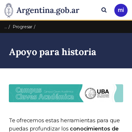
Pasar al contenido principal
Presidencia
Buscar
Ir
a
de
Mi
…
Progresar
Arg
la
Apoyo para historia
Nación
Te ofrecemos estas herramientas para que
puedas profundizar los
conocimientos de