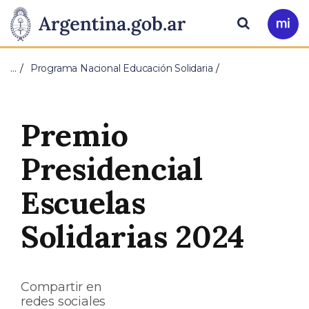
Pasar al contenido principal
Presidencia
Buscar
Ir
a
de
Mi
…
Programa Nacional Educación Solidaria
Arg
la
Nación
Premio
Presidencial
Escuelas
Solidarias 2024
Compartir en
redes sociales