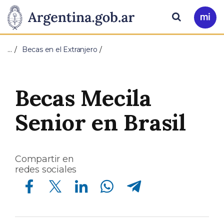
Pasar al contenido principal
Presidencia
Buscar
Ir
a
de
Mi
…
Becas en el Extranjero
Arg
la
Nación
Becas Mecila
Senior en Brasil
Compartir en
redes sociales
Compartir en Facebook
Compartir en Twitter
Compartir en Linkedin
Compartir en Whatsapp
Compartir en Telegram