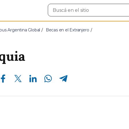
Buscar
en
el
sitio
us Argentina Global
Becas en el Extranjero
quia
Compartir en Facebook
Compartir en Twitter
Compartir en Linkedin
Compartir en Whatsapp
Compartir en Telegram