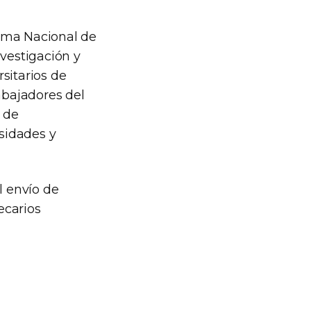
rama Nacional de
nvestigación y
sitarios de
rabajadores del
, de
rsidades y
l envío de
ecarios