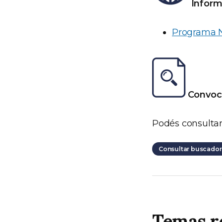
Inform
Programa N
Convoca
Podés consultar
Consultar buscador 
Temas r