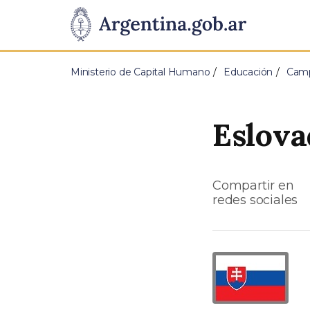
Pasar al contenido principal
Presidencia
de
Ministerio de Capital Humano
Educación
Camp
la
Nación
Eslova
Compartir en
redes sociales