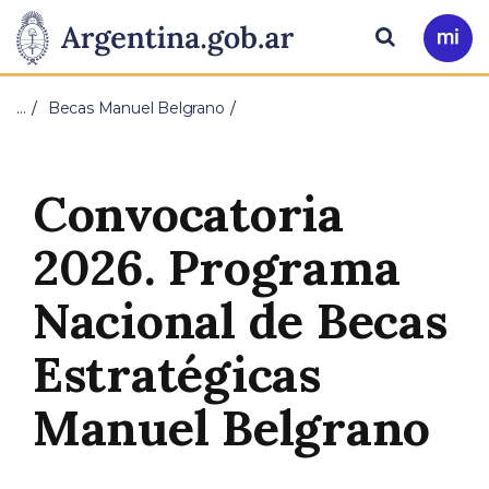
Pasar al contenido principal
Presidencia
Buscar
Ir
a
de
Mi
…
Becas Manuel Belgrano
Arg
la
Nación
Convocatoria
2026. Programa
Nacional de Becas
Estratégicas
Manuel Belgrano