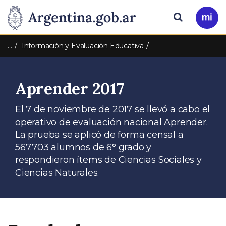
Pasar al contenido principal
Presidencia
Buscar
Ir
a
de
Mi
…
Información y Evaluación Educativa
Arg
la
Aprender 2017
Nación
El 7 de noviembre de 2017 se llevó a cabo el
operativo de evaluación nacional Aprender.
La prueba se aplicó de forma censal a
567.703 alumnos de 6° grado y
respondieron ítems de Ciencias Sociales y
Ciencias Naturales.