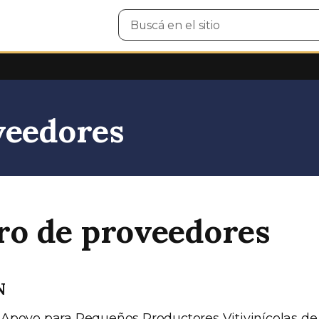
Buscar
en
el
sitio
veedores
ro de proveedores
N
Apoyo para Pequeños Productores Vitivinícolas de 