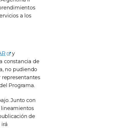
mprendimientos
rvicios a los
AR
y
la constancia de
ma, no pudiendo
er representantes
 del Programa.
ajo. Junto con
e lineamientos
publicación de
 irá