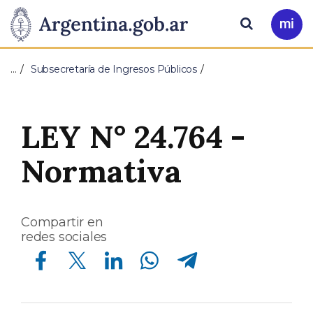
Pasar al contenido principal
Presidencia
Buscar
Ir
a
de
Mi
…
Subsecretaría de Ingresos Públicos
Arg
la
Nación
LEY N° 24.764 -
Normativa
Compartir en
redes sociales
Compartir en Facebook
Compartir en Twitter
Compartir en Linkedin
Compartir en Whatsapp
Compartir en Telegram