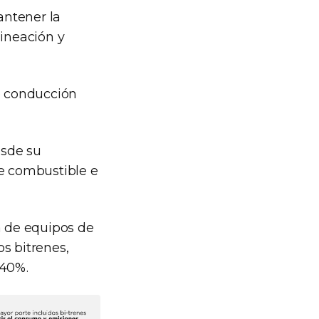
antener la
lineación y
e conducción
esde su
e combustible e
ta de equipos de
s bitrenes,
 40%.