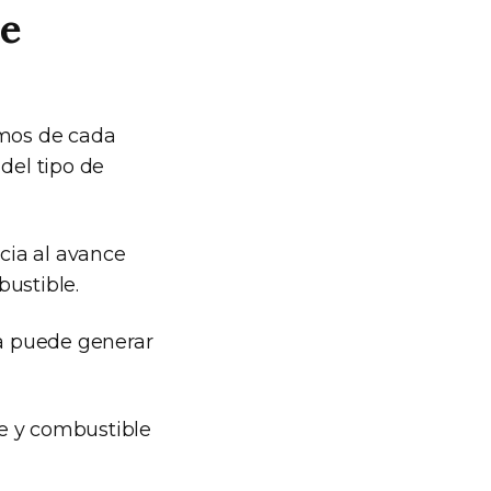
de
umos de cada
del tipo de
ncia al avance
bustible.
ra puede generar
ire y combustible