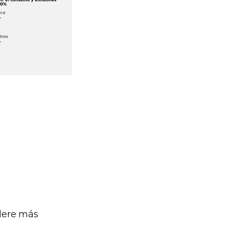
idere más
.