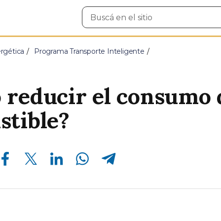
Buscar
en
el
sitio
ergética
Programa Transporte Inteligente
reducir el consumo 
tible?
Compartir en Facebook
Compartir en Twitter
Compartir en Linkedin
Compartir en Whatsapp
Compartir en Telegram