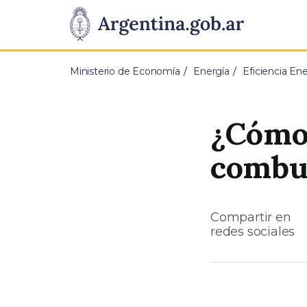
Pasar al contenido principal
Presidencia
de
Ministerio de Economía
Energía
Eficiencia En
la
Nación
¿Cómo 
combus
Compartir en
redes sociales