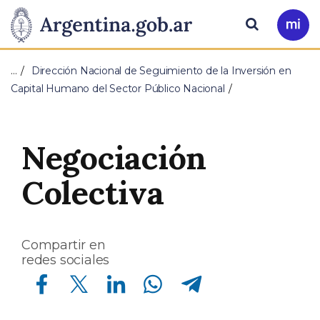
Pasar al contenido principal
Presidencia
Buscar
Ir
a
de
Mi
…
Dirección Nacional de Seguimiento de la Inversión en
Arg
la
Capital Humano del Sector Público Nacional
Nación
Negociación
Colectiva
Compartir en
redes sociales
Compartir en Facebook
Compartir en Twitter
Compartir en Linkedin
Compartir en Whatsapp
Compartir en Telegram