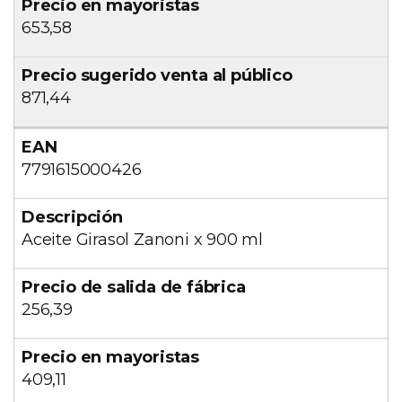
653,58
871,44
7791615000426
Aceite Girasol Zanoni x 900 ml
256,39
409,11