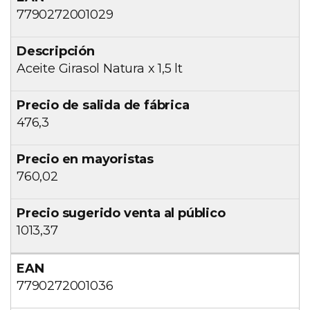
7790272001029
Aceite Girasol Natura x 1,5 lt
476,3
760,02
1013,37
7790272001036