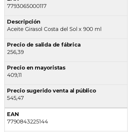
7793065000117
Aceite Girasol Costa del Sol x 900 ml
256,39
409,11
545,47
7790843225144