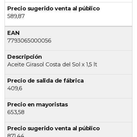
589,87
7793065000056
Aceite Girasol Costa del Sol x 1,5 lt
409,6
653,58
871,44