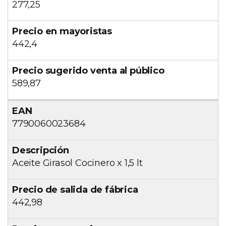
277,25
442,4
589,87
7790060023684
Aceite Girasol Cocinero x 1,5 lt
442,98