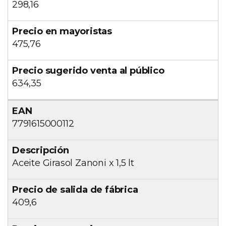
298,16
475,76
634,35
7791615000112
Aceite Girasol Zanoni x 1,5 lt
409,6