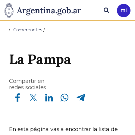
Pasar al contenido principal
Presidencia
Buscar
Ir
a
de
Mi
…
Comerciantes
Arg
la
Nación
La Pampa
Compartir en
redes sociales
Compartir en Facebook
Compartir en Twitter
Compartir en Linkedin
Compartir en Whatsapp
Compartir en Telegram
En esta página vas a encontrar la lista de