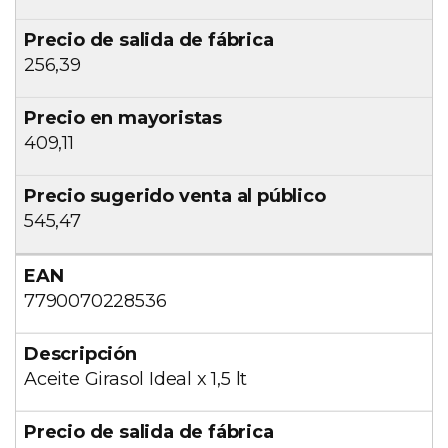
256,39
409,11
545,47
7790070228536
Aceite Girasol Ideal x 1,5 lt