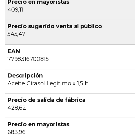
409,11
545,47
7798316700815
Aceite Girasol Legitimo x 1,5 lt
428,62
683,96