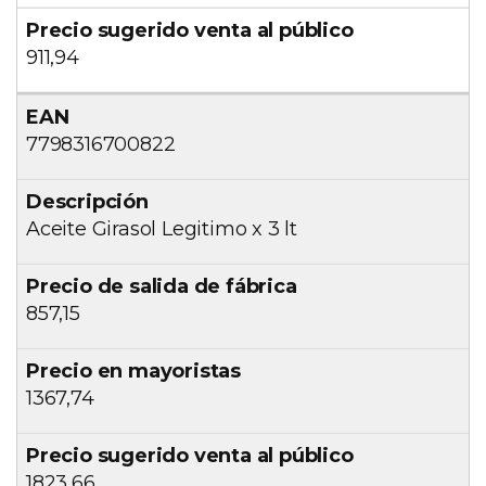
911,94
7798316700822
Aceite Girasol Legitimo x 3 lt
857,15
1367,74
1823,66