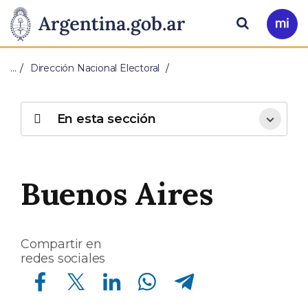
Pasar al contenido principal
Presidencia
Buscar
Ir
a
de
Mi
…
Dirección Nacional Electoral
Arg
la
Nación
En esta sección
Buenos Aires
Compartir en
redes sociales
Compartir en Facebook
Compartir en Twitter
Compartir en Linkedin
Compartir en Whatsapp
Compartir en Telegram