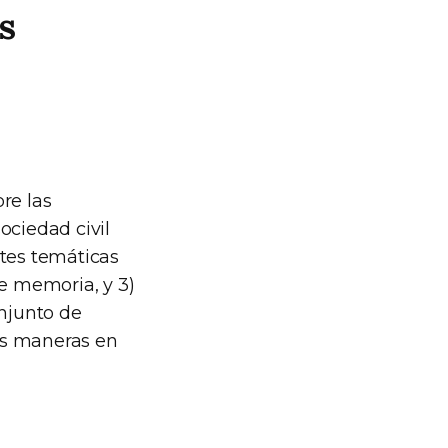
s
re las
ociedad civil
ntes temáticas
de memoria, y 3)
njunto de
as maneras en