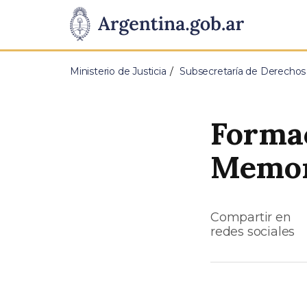
Pasar al contenido principal
Presidencia
de
Ministerio de Justicia
Subsecretaría de Derecho
la
Nación
Formac
Memor
Compartir en
redes sociales