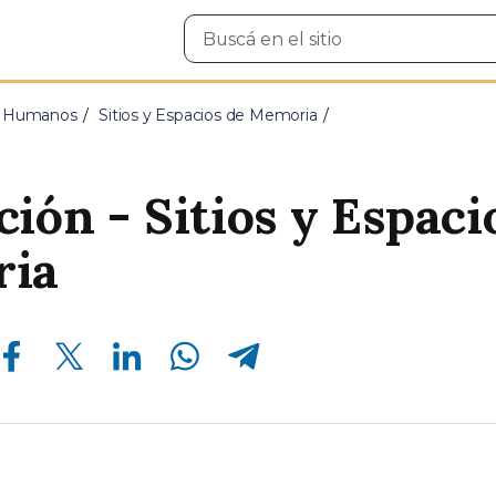
Buscar
en
el
sitio
s Humanos
Sitios y Espacios de Memoria
ión - Sitios y Espaci
ia
Compartir en Facebook
Compartir en Twitter
Compartir en Linkedin
Compartir en Whatsapp
Compartir en Telegram