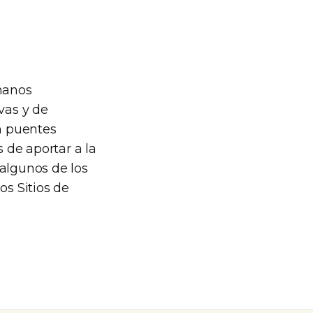
manos
vas y de
n puentes
s de aportar a la
algunos de los
os Sitios de