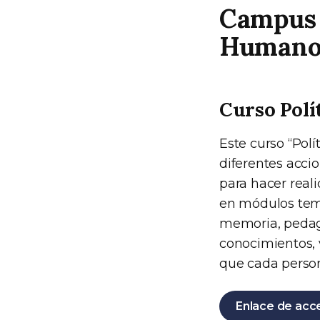
Campus 
Humano
Curso Polí
Este curso “Polí
diferentes accio
para hacer real
en módulos temát
memoria, pedago
conocimientos, 
que cada persona
Enlace de acc