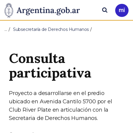
Pasar al contenido principal
Presidencia
Buscar
Ir
a
de
Mi
…
Subsecretaría de Derechos Humanos
Arg
la
Nación
Consulta
participativa
Proyecto a desarrollarse en el predio
ubicado en Avenida Cantilo 5700 por el
Club River Plate en articulación con la
Secretaria de Derechos Humanos.