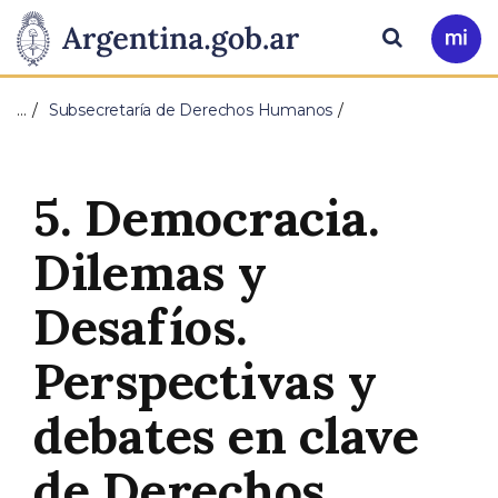
Pasar al contenido principal
Presidencia
Buscar
Ir
a
de
Mi
…
Subsecretaría de Derechos Humanos
Arg
la
Nación
5. Democracia.
Dilemas y
Desafíos.
Perspectivas y
debates en clave
de Derechos