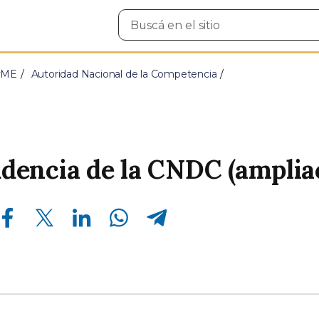
Buscar
en
el
sitio
PyME
Autoridad Nacional de la Competencia
dencia de la CNDC (amplia
Compartir en Facebook
Compartir en Twitter
Compartir en Linkedin
Compartir en Whatsapp
Compartir en Telegram