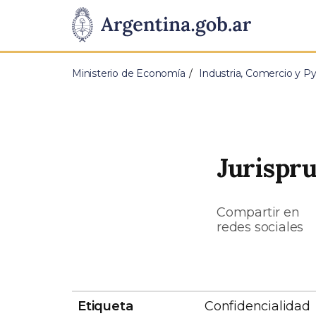
Pasar al contenido principal
Presidencia
de
Ministerio de Economía
Industria, Comercio y 
la
Nación
Jurispru
Compartir en
redes sociales
Etiqueta
Confidencialidad