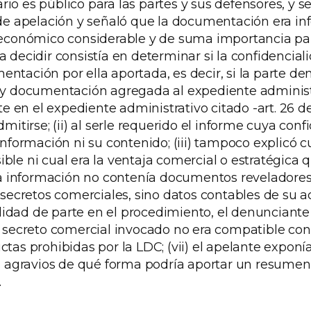
o es público para las partes y sus defensores, y se
 de apelación y señaló que la documentación era i
r económico considerable y de suma importancia pa
decidir consistía en determinar si la confidencialid
tación por ella aportada, es decir, si la parte de
 y documentación agregada al expediente administra
te en el expediente administrativo citado -art. 26 d
mitirse; (ii) al serle requerido el informe cuya con
nformación ni su contenido; (iii) tampoco explicó cu
ble ni cual era la ventaja comercial o estratégica 
la información no contenía documentos reveladores 
 secretos comerciales, sino datos contables de su 
calidad de parte en el procedimiento, el denunciant
l secreto comercial invocado no era compatible con
ctas prohibidas por la LDC; (vii) el apelante expo
us agravios de qué forma podría aportar un resumen 
.