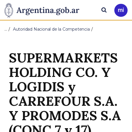
Pasar al contenido principal
Presidencia
Buscar
Ir
a
de
Mi
…
Autoridad Nacional de la Competencia
Arg
la
Nación
SUPERMARKETS
HOLDING CO. Y
LOGIDIS y
CARREFOUR S.A.
Y PROMODES S.A
(CONC 7 y 17)