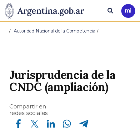
Pasar al contenido principal
Presidencia
Buscar
Ir
a
de
Mi
…
Autoridad Nacional de la Competencia
Arg
la
Nación
Jurisprudencia de la
CNDC (ampliación)
Compartir en
redes sociales
Compartir en Facebook
Compartir en Twitter
Compartir en Linkedin
Compartir en Whatsapp
Compartir en Telegram