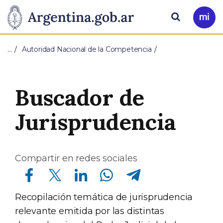
Pasar al contenido principal
Presidencia
Buscar
Ir
a
de
Mi
…
Autoridad Nacional de la Competencia
Arg
la
Nación
Buscador de
Jurisprudencia
Compartir en redes sociales
Compartir en Facebook
Compartir en Twitter
Compartir en Linkedin
Compartir en Whatsapp
Compartir en Telegram
Recopilación temática de jurisprudencia
relevante emitida por las distintas