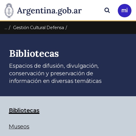
Pasar al contenido principal
Presidencia
Buscar
Ir
a
de
Mi
…
Gestión Cultural Defensa
Arg
la
Bibliotecas
Nación
Espacios de difusión, divulgación,
conservación y preservación de
información en diversas temáticas
Bibliotecas
Museos