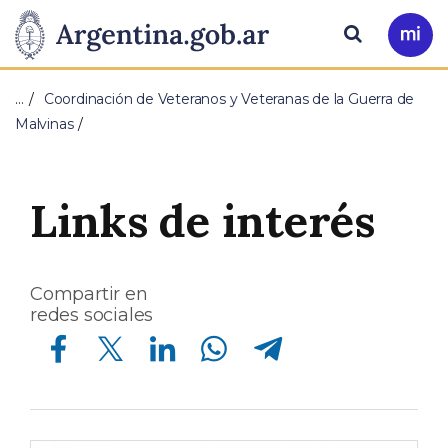
Pasar al contenido principal
Presidencia
Buscar
Ir
a
de
Mi
…
Coordinación de Veteranos y Veteranas de la Guerra de
Arg
la
Malvinas
Nación
Links de interés
Compartir en
redes sociales
Compartir en Facebook
Compartir en Twitter
Compartir en Linkedin
Compartir en Whatsapp
Compartir en Telegram