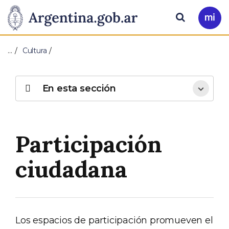
Pasar al contenido principal
Presidencia
Buscar
Ir
a
de
Mi
…
Cultura
Arg
la
Nación
En esta sección
Participación
ciudadana
Los espacios de participación promueven el