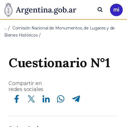
Pasar al contenido principal
Presidencia
Buscar
Ir
a
de
Mi
…
Comisión Nacional de Monumentos, de Lugares y de
Arg
la
Bienes Históricos
Nación
Cuestionario N°1
Compartir en
redes sociales
Compartir en Facebook
Compartir en Twitter
Compartir en Linkedin
Compartir en Whatsapp
Compartir en Telegram