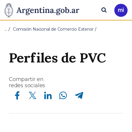
Pasar al contenido principal
Presidencia
Buscar
Ir
a
de
Mi
…
Comisión Nacional de Comercio Exterior
Arg
la
Nación
Perfiles de PVC
Compartir en
redes sociales
Compartir en Facebook
Compartir en Twitter
Compartir en Linkedin
Compartir en Whatsapp
Compartir en Telegram