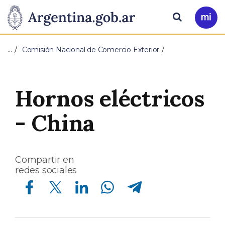
Pasar al contenido principal
Presidencia
Buscar
Ir
a
de
Mi
…
Comisión Nacional de Comercio Exterior
Arg
la
Nación
Hornos eléctricos
- China
Compartir en
redes sociales
Compartir en Facebook
Compartir en Twitter
Compartir en Linkedin
Compartir en Whatsapp
Compartir en Telegram