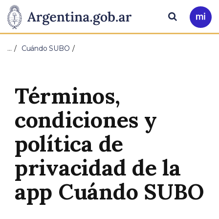
Pasar al contenido principal
Presidencia
Buscar
Ir
a
de
Mi
…
Cuándo SUBO
Arg
la
Nación
Términos,
condiciones y
política de
privacidad de la
app Cuándo SUBO