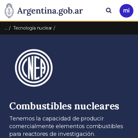
Pasar al contenido principal
Presidencia
Buscar
Ir
a
de
Mi
…
Tecnología nuclear
Arg
la
Nación
Combustibles nucleares
Tenemos la capacidad de producir
comercialmente elementos combustibles
para reactores de investigación.