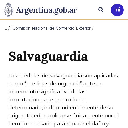
Pasar al contenido principal
Presidencia
Buscar
Ir
a
de
Mi
…
Comisión Nacional de Comercio Exterior
Arg
la
Nación
Salvaguardia
Las medidas de salvaguardia son aplicadas
como “medidas de urgencia” ante un
incremento significativo de las
importaciones de un producto
determinado, independientemente de su
origen. Pueden aplicarse únicamente por el
tiempo necesario para reparar el daño y