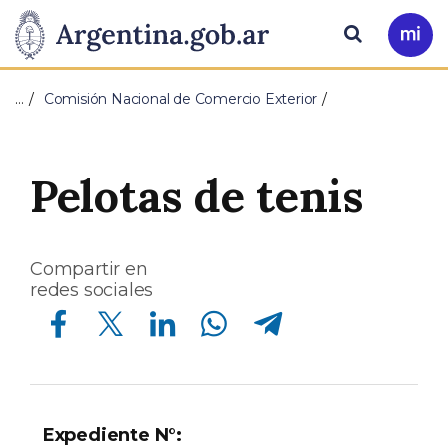
Pasar al contenido principal
Presidencia
Buscar
Ir
a
de
Mi
…
Comisión Nacional de Comercio Exterior
Arg
la
Nación
Pelotas de tenis
Compartir en
redes sociales
Compartir en Facebook
Compartir en Twitter
Compartir en Linkedin
Compartir en Whatsapp
Compartir en Telegram
Expediente N°:
2019-95491356