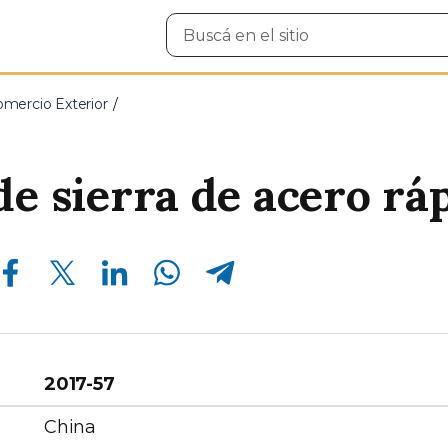
Buscar
en
el
sitio
mercio Exterior
de sierra de acero rá
Compartir en Facebook
Compartir en Twitter
Compartir en Linkedin
Compartir en Whatsapp
Compartir en Telegram
°
2017-57
China