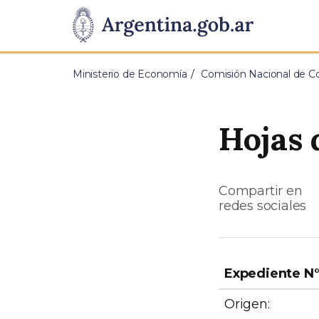
Pasar al contenido principal
Presidencia
de
Ministerio de Economía
Comisión Nacional de Co
la
Nación
Hojas 
Compartir en
redes sociales
Expediente N
Origen: