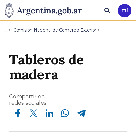
Pasar al contenido principal
Presidencia
Buscar
Ir
a
de
Mi
…
Comisión Nacional de Comercio Exterior
Arg
la
Nación
Tableros de
madera
Compartir en
redes sociales
Compartir en Facebook
Compartir en Twitter
Compartir en Linkedin
Compartir en Whatsapp
Compartir en Telegram