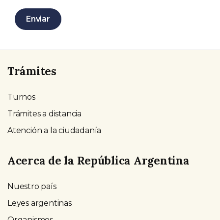
Los archivos deben ser menores que
2 MB
.
Enviar
Tipos de archivo permitidos:
gif jpg jpeg png
.
Trámites
Turnos
Trámites a distancia
Atención a la ciudadanía
Acerca de la República Argentina
Nuestro país
Leyes argentinas
Organismos