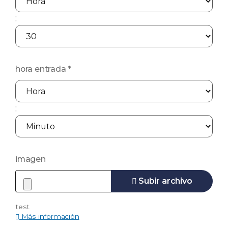
Hora
:
Minuto
hora entrada
*
Hora
:
Minuto
imagen
Subir archivo
test
Más información