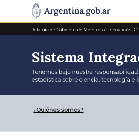
Pasar al contenido principal
Presidencia
de
Jefatura de Gabinete de Ministros
Innovación, Ci
la
Sistema Integra
Nación
Tenemos bajo nuestra responsabilidad r
estadística sobre ciencia, tecnología e 
¿Quiénes somos?