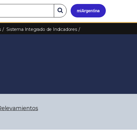
Mi
Buscar
en
el
Argen
s
Sistema Integrado de Indicadores
sitio
Relevamientos