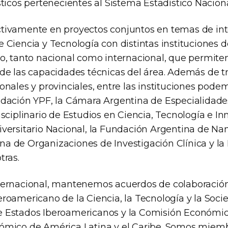
sticos pertenecientes al Sistema Estadístico Naciona
tivamente en proyectos conjuntos en temas de inte
e Ciencia y Tecnología con distintas instituciones 
do, tanto nacional como internacional, que permiten
 de las capacidades técnicas del área. Además de t
ionales y provinciales, entre las instituciones po
ndación YPF, la Cámara Argentina de Especialidade
isciplinario de Estudios en Ciencia, Tecnología e In
iversitario Nacional, la Fundación Argentina de Nan
a de Organizaciones de Investigación Clínica y l
tras.
ternacional, mantenemos acuerdos de colaboración
eroamericano de la Ciencia, la Tecnología y la Soci
 Estados Iberoamericanos y la Comisión Económic
ómico de América Latina y el Caribe. Somos miem