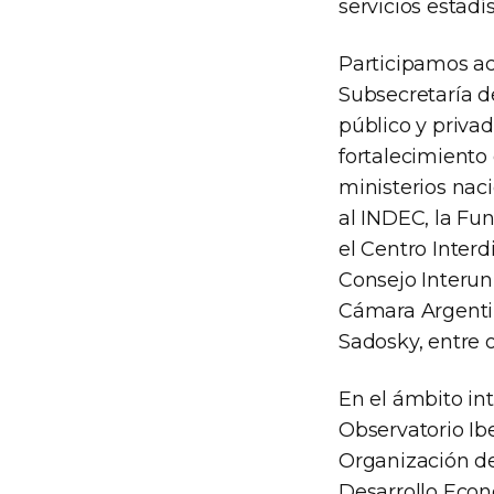
servicios estadí
Participamos ac
Subsecretaría d
público y priva
fortalecimiento
ministerios nac
al INDEC, la Fu
el Centro Interd
Consejo Interun
Cámara Argentin
Sadosky, entre o
En el ámbito in
Observatorio Ib
Organización de
Desarrollo Econ