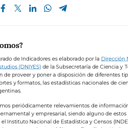
Compartir en Facebook
Compartir en Twitter
Compartir en Linkedin
Compartir en Whatsapp
Compartir en Telegram
somos?
grado de Indicadores es elaborado por la
Dirección 
studios (DNIYES)
de la Subsecretaría de Ciencia y T
in de proveer y poner a disposición de diferentes ti
ortes y formatos, las estadísticas nacionales de cie
gentinas.
zamos periódicamente relevamientos de informació
rnamental y empresarial, siendo alguno de estos 
 el Instituto Nacional de Estadística y Censos (IN