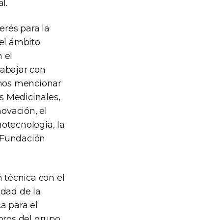
l.
rés para la
del ámbito
 el
rabajar con
demos mencionar
s Medicinales,
novación, el
otecnología, la
a Fundación
 técnica con el
edad de la
a para el
bros del grupo