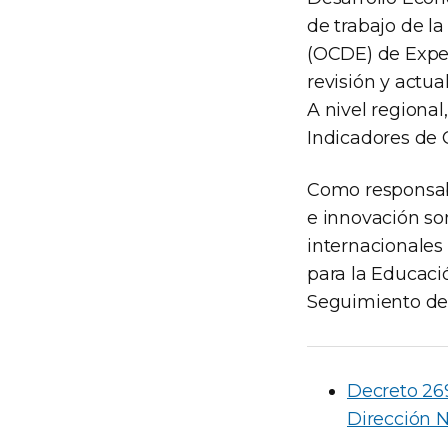
de trabajo de l
(OCDE) de Exper
revisión y actua
A nivel regiona
Indicadores de 
Como responsabl
e innovación so
internacionales
para la Educaci
Seguimiento de 
Decreto 269
Dirección N