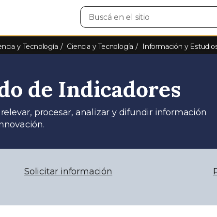
Buscar
en
el
sitio
encia y Tecnología
Ciencia y Tecnología
Información y Estudio
do de Indicadores
elevar, procesar, analizar y difundir información
innovación.
Solicitar información