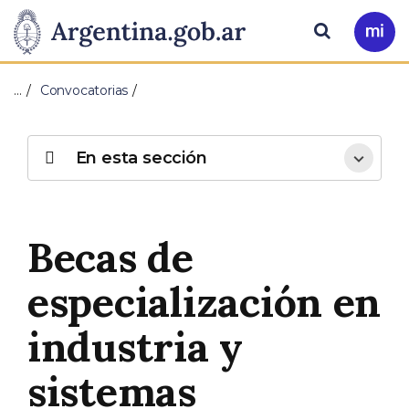
Pasar al contenido principal
Presidencia
Buscar
Ir
a
de
Mi
…
Convocatorias
Arg
la
Nación
En esta sección
Becas de
especialización en
industria y
sistemas