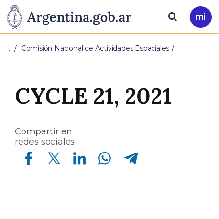
Pasar al contenido principal
Presidencia
Buscar
Ir
a
de
Mi
…
Comisión Nacional de Actividades Espaciales
Arg
la
Nación
CYCLE 21, 2021
Compartir en
redes sociales
Compartir en Facebook
Compartir en Twitter
Compartir en Linkedin
Compartir en Whatsapp
Compartir en Telegram