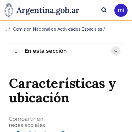
Pasar al contenido principal
Presidencia
Buscar
Ir
a
de
Mi
…
Comisión Nacional de Actividades Espaciales
Arg
la
Nación
En esta sección
Características y
ubicación
Compartir en
redes sociales
Compartir en Facebook
Compartir en Twitter
Compartir en Linkedin
Compartir en Whatsapp
Compartir en Telegram