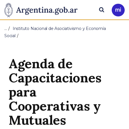
Pasar al contenido principal
Presidencia
Buscar
Ir
a
de
Mi
…
Instituto Nacional de Asociativismo y Economía
Arg
la
Social
Nación
Agenda de
Capacitaciones
para
Cooperativas y
Mutuales