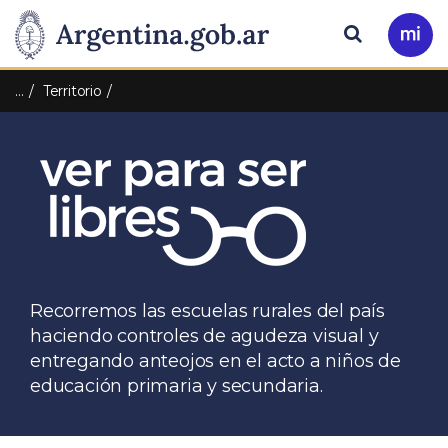
Pasar al contenido principal
Presidencia
Buscar
Ir
a
de
Mi
…
Territorio
Arg
la
Nación
Recorremos las escuelas rurales del país
haciendo controles de agudeza visual y
entregando anteojos en el acto a niños de
educación primaria y secundaria.