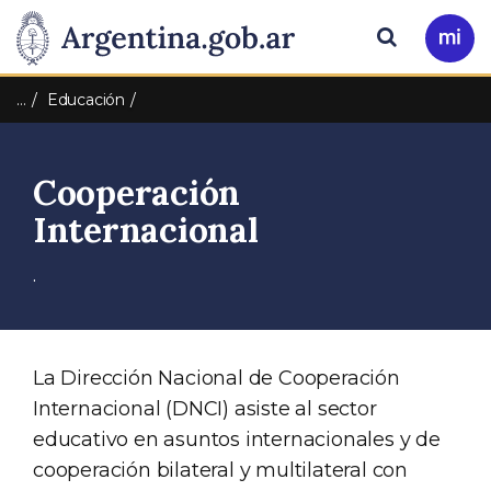
Pasar al contenido principal
Presidencia
Buscar
Ir
a
de
Mi
…
Educación
Arg
la
Cooperación
Nación
Internacional
.
La Dirección Nacional de Cooperación
Internacional (DNCI) asiste al sector
educativo en asuntos internacionales y de
cooperación bilateral y multilateral con