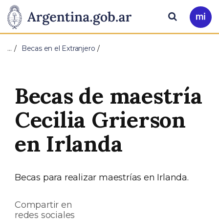
Pasar al contenido principal
Presidencia
Buscar
Ir
a
de
Mi
…
Becas en el Extranjero
Arg
la
Nación
Becas de maestría
Cecilia Grierson
en Irlanda
Becas para realizar maestrías en Irlanda.
Compartir en
redes sociales