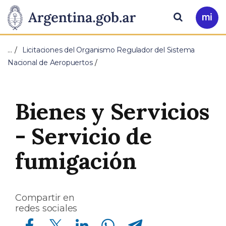
Pasar al contenido principal
Presidencia
Buscar
Ir
a
de
Mi
…
Licitaciones del Organismo Regulador del Sistema
Arg
la
Nacional de Aeropuertos
Nación
Bienes y Servicios
- Servicio de
fumigación
Compartir en
redes sociales
Compartir en Facebook
Compartir en Twitter
Compartir en Linkedin
Compartir en Whatsapp
Compartir en Telegram