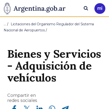
Pasar al contenido principal
Presidencia
Buscar
Ir
a
de
Mi
…
Licitaciones del Organismo Regulador del Sistema
Arg
la
Nacional de Aeropuertos
Nación
Bienes y Servicios
- Adquisición de
vehículos
Compartir en
redes sociales
Compartir en Facebook
Compartir en Twitter
Compartir en Linkedin
Compartir en Whatsapp
Compartir en Telegram