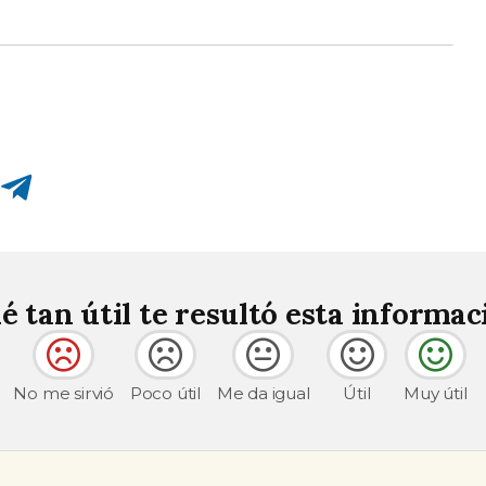
Compartir en Telegram
é tan útil te resultó esta informac
No me sirvió
Poco útil
Me da igual
Útil
Muy útil