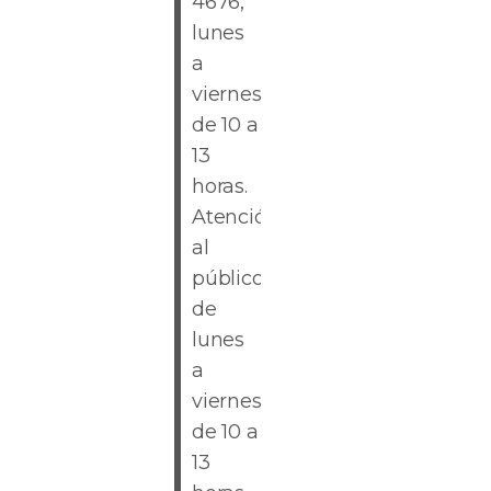
4676,
lunes
a
viernes
de 10 a
13
horas.
Atención
al
público
de
lunes
a
viernes
de 10 a
13