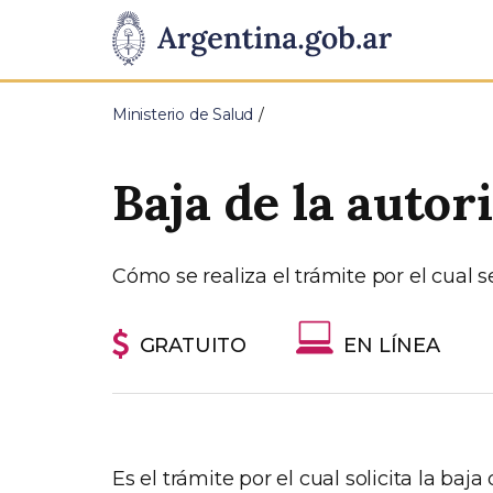
Pasar al contenido principal
Presidencia
de
Ministerio de Salud
la
Baja de la autor
Nación
Cómo se realiza el trámite por el cual s
GRATUITO
EN LÍNEA
Es el trámite por el cual solicita la baj