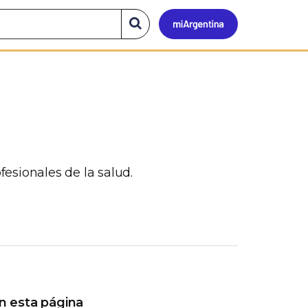
Mi
Buscar
en
el
Argen
sitio
fesionales de la salud.
n esta página