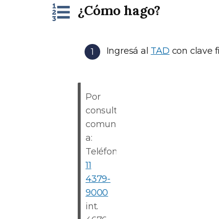
¿Cómo hago?
Ingresá al
TAD
con clave f
Por
consultas
comunicate
a:
Teléfono:
0
11
4379-
9000
int.