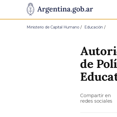
Pasar al contenido principal
Presidencia
de
Ministerio de Capital Humano
Educación
la
Nación
Autori
de Pol
Educa
Compartir en
redes sociales