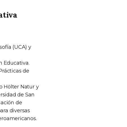
ativa
sofía (UCA) y
n Educativa.
Prácticas de
o Hölter Natur y
ersidad de San
mación de
ara diversas
eroamericanos.