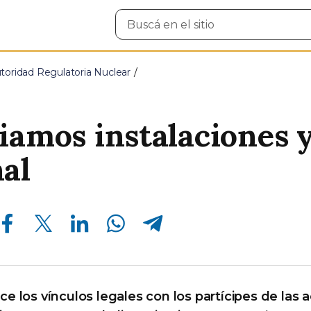
Buscar
en
el
sitio
toridad Regulatoria Nuclear
iamos instalaciones 
al
Compartir en Facebook
Compartir en Twitter
Compartir en Linkedin
Compartir en Whatsapp
Compartir en Telegram
e los vínculos legales con los partícipes de las 