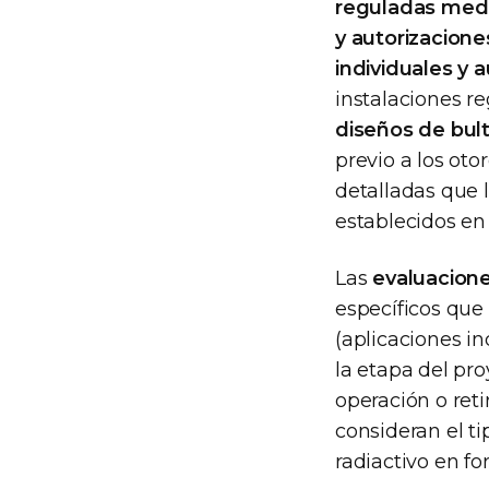
reguladas medi
y autorizacione
individuales y 
instalaciones r
diseños de bul
previo a los ot
detalladas que 
establecidos en
Las
evaluacione
específicos que
(aplicaciones in
la etapa del pro
operación o reti
consideran el ti
radiactivo en fo