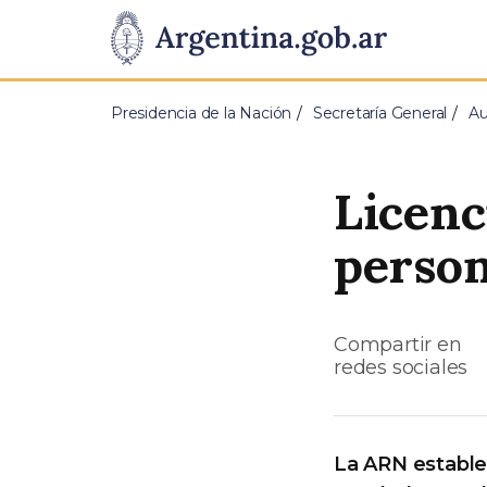
Pasar al contenido principal
Presidencia
de
Presidencia de la Nación
Secretaría General
Au
la
Nación
Licenc
person
Compartir en
redes sociales
La ARN establec