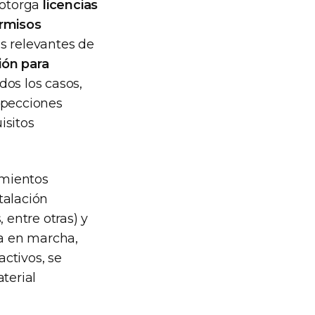
N otorga
licencias
ermisos
s relevantes de
ión para
dos los casos,
specciones
isitos
imientos
talación
 entre otras) y
ta en marcha,
activos, se
terial