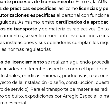
ante procesos de licenciamiento
. Esto es, la AR
s de prácticas específicas
, así como
licencias y p
autorizaciones específicas
al personal con funcione
eguladas. Asimismo, emite
certificados de aprobac
tos de transporte
y de materiales radiactivos. En to
orgamientos, se verifica mediante evaluaciones e in
las instalaciones y sus operadores cumplan los requ
 las normas regulatorias.
s de licenciamiento
se realizan siguiendo proced
 consideran diferentes aspectos como el tipo de ins
dustriales, médicas, mineras, productivas, reactores,
yecto de la instalación (diseño, construcción, pues
ro de servicio). Para el transporte de materiales radi
po de bulto, expediciones por Arreglo Especial, o ma
rma especial.