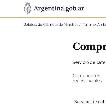
Pasar al contenido principal
Presidencia
de
Jefatura de Gabinete de Ministros
Turismo, Ambi
la
Nación
Compra
Servicio de cate
Compartir en
redes sociales
"Servicio de ca