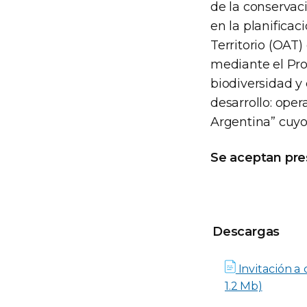
de la conservaci
en la planificac
Territorio (OAT)
mediante el Pro
biodiversidad y 
desarrollo: oper
Argentina” cuyo
Se aceptan pres
Descargas
Descargas
Invitación a 
1.2 Mb)