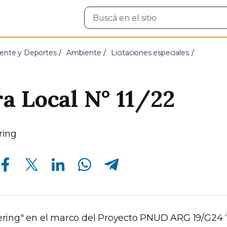
Buscar
en
el
sitio
ente y Deportes
Ambiente
Licitaciones especiales
 Local N° 11/22
ring
Compartir en Facebook
Compartir en Twitter
Compartir en Linkedin
Compartir en Whatsapp
Compartir en Telegram
tering" en el marco del Proyecto PNUD ARG 19/G24 