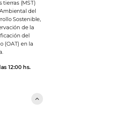
s tierras (MST)
o Ambiental del
rollo Sostenible,
rvación de la
ficación del
o (OAT) en la
a.
as 12:00 hs.