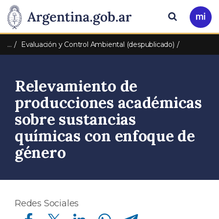
Pasar al contenido principal
Presidencia
Buscar
Ir
a
de
Mi
…
Evaluación y Control Ambiental (despublicado)
Arg
la
Relevamiento de
Nación
producciones académicas
sobre sustancias
químicas con enfoque de
género
Redes Sociales
Compartir en Facebook
Compartir en Twitter
Compartir en Linkedin
Compartir en Whatsapp
Compartir en Telegram