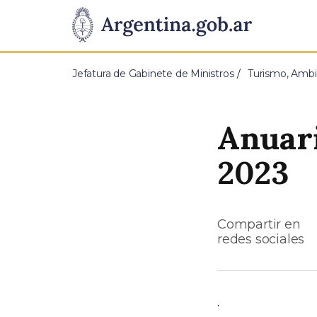
Pasar al contenido principal
Presidencia
de
Jefatura de Gabinete de Ministros
Turismo, Ambi
la
Nación
Anuari
2023
Compartir en
redes sociales
.