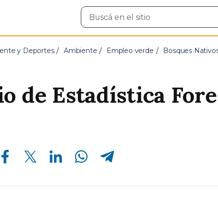
Buscar
en
el
sitio
ente y Deportes
Ambiente
Empleo verde
Bosques Nativo
o de Estadística Fore
Compartir en Facebook
Compartir en Twitter
Compartir en Linkedin
Compartir en Whatsapp
Compartir en Telegram